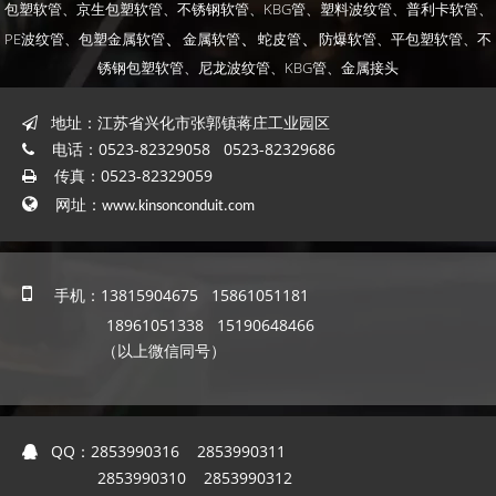
包塑软管、
京生包塑软管、
不锈钢软管、
KBG管、
塑料波纹管、
普利卡软管、
、
、
、
PE波纹管、
包塑金属软管
金属软管
蛇皮管
防爆软管
、平包塑软管
、不
锈钢包塑软管
、尼龙波纹管
、KBG管
、金属接头
地址：江苏省兴化市张郭镇蒋庄工业园区

电话：0523-82329058 0523-82329686

传真：0523-82329059


网址：
www.kinsonconduit.com

手机：13815904675 15861051181
18961051338 15190648466
（以上微信同号）
QQ：
2853990316 2853990311

2853990310 2853990312