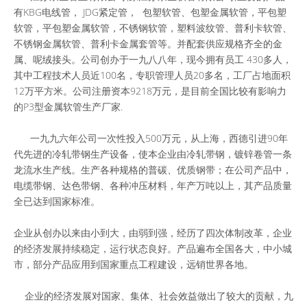
关于京生
江苏京生管业有限公司(原江苏京生软管有限公司)主要的产品
有KBG电线管， JDG紧定管， 包塑软管、包塑金属软管，平包塑
软管，平包塑金属软管，不锈钢软管，塑料波纹管、普利卡软管、
不锈钢金属软管、普利卡金属套管等。并配套供应规格齐全的金
属、呢绒接头。公司创办于一九八八年，现今拥有员工 430多人，
其中工程技术人员近100名，专职管理人员20多名，工厂占地面积
12万平方米。公司注册资本9218万元，是目前全国比较有影响力
的P3型金属软管生产厂家.
一九九六年公司一次性投入500万元，从上海，西德引进90年
代先进的冷轧带钢生产设备，使本企业由冷轧带钢，镀锌卷管一条
龙流水生产线。生产各种规格的普碳、优质钢带；在公司产品中，
电缆带钢、达色带钢、各种冲压材料，年产万吨以上，其产品质量
全已达到国家标准。
企业从创办以来由小到大，由弱到强，经历了四次体制改革，企业
的经济发展持续稳定，运行状态良好。产品遍布全国各大，中小城