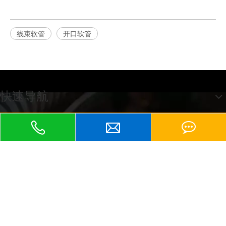
线束软管
开口软管
快速导航
江苏京生管业有限公司
友情链接：
包塑软管、
京生包塑软管、
不锈钢软管、
KBG管、
塑料波纹管、
普利卡软管、
、
、
、
PE波纹管、
包塑金属软管
金属软管
蛇皮管
防爆软管
、平包塑软管
、不
锈钢包塑软管
、尼龙波纹管
、KBG管
、金属接头
地址：江苏省兴化市张郭镇蒋庄工业园区

电话：0523-82329058 0523-82329686
