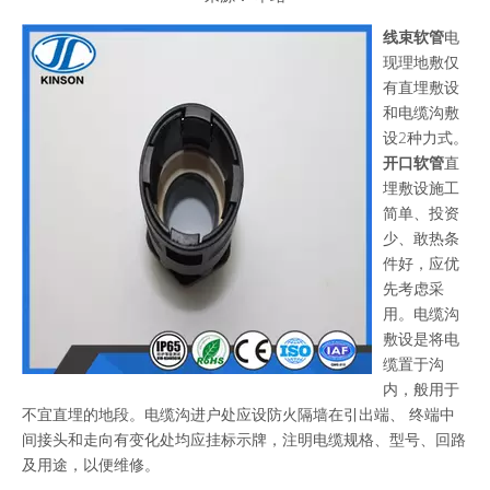
["wechat","weibo","qzone","douban","email"]
线束软管
电
现理地敷仅
有直埋敷设
和电缆沟敷
设2种力式。
开口软管
直
埋敷设施工
简单、投资
少、敢热条
件好，应优
先考虑采
用。电缆沟
敷设是将电
缆置于沟
内，般用于
不宜直埋的地段。电缆沟进户处应设防火隔墙在引出端、 终端中
间接头和走向有变化处均应挂标示牌，注明电缆规格、型号、回路
及用途，以便维修。