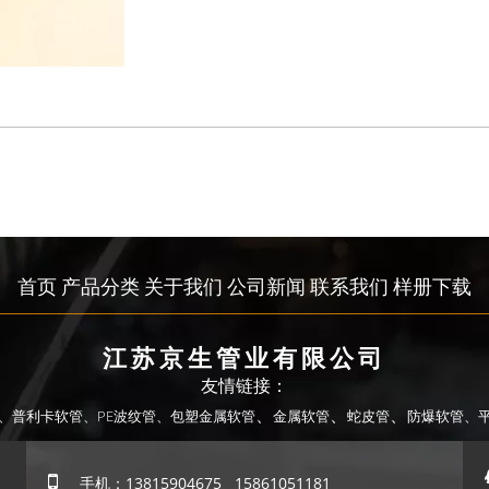
首页
产品分类
关于我们
公司新闻
联系我们
样册下载
江苏京生管业有限公司
友情链接：
、
、
、
、
普利卡软管、
PE波纹管、
包塑金属软管
金属软管
蛇皮管
防爆软管
、

手机：13815904675 15861051181