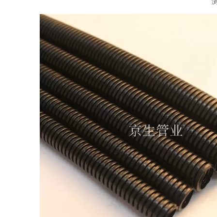
["wechat","weibo","qzone","douban","email"]