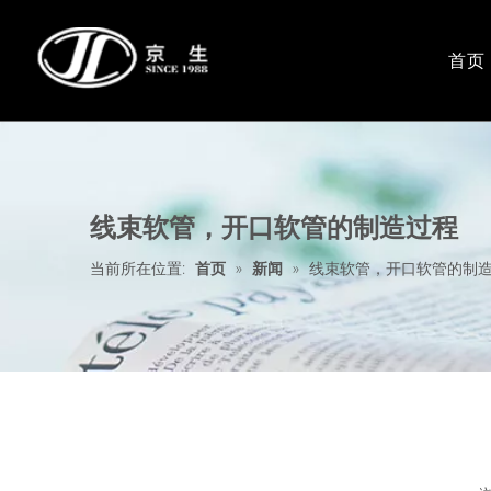
首页
塑料波纹管系列
包塑金属软
镀锌钢带
电缆桥架
线束软管，开口软管的制造过程
不锈钢波纹管
当前所在位置:
首页
»
新闻
»
线束软管，开口软管的制