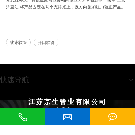
矫直法”将产品固定在两个支撑点上，反方向施加压力骄正产品。
线束软管
开口软管
快速导航
江苏京生管业有限公司
友情链接：
包塑软管、
京生包塑软管、
不锈钢软管、
KBG管、
塑料波纹管、
普利卡软管、
、
、
、
PE波纹管、
包塑金属软管
金属软管
蛇皮管
防爆软管
、平包塑软管
、不
锈钢包塑软管
、尼龙波纹管
、KBG管
、金属接头