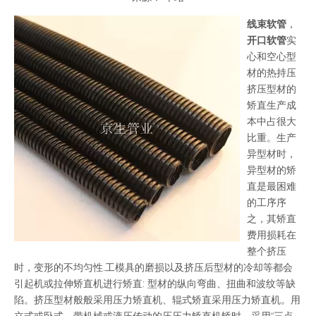
["wechat","weibo","qzone","douban","email"]
线束软管
，
开口软管
实
心和空心型
材的热持压
挤压型材的
矫直生产成
本中占很大
比重。生产
异型材时，
异型材的矫
直是最困难
的工序序
之，其矫直
费用损耗在
整个挤压
时，变形的不均匀性.工模具的磨损以及挤压后型材的冷却等都会
引起机或拉伸矫直机进行矫直: 型材的纵向弯曲、扭曲和波纹等缺
陷。挤压型材般般采用压力矫直机、辊式矫直采用压力矫直机。用
立式或卧式、带机械或液压传动的压压力矫直机矫时，采用“三点