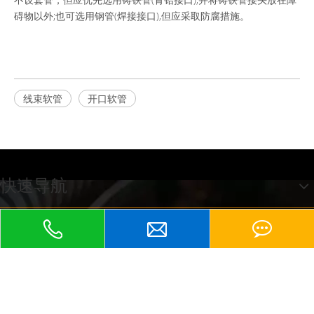
碍物以外;也可选用钢管(焊接接口),但应采取防腐措施。
线束软管
开口软管
快速导航
江苏京生管业有限公司
友情链接：
包塑软管、
京生包塑软管、
不锈钢软管、
KBG管、
塑料波纹管、
普利卡软管、
、
、
、
PE波纹管、
包塑金属软管
金属软管
蛇皮管
防爆软管
、平包塑软管
、不
锈钢包塑软管
、尼龙波纹管
、KBG管
、金属接头