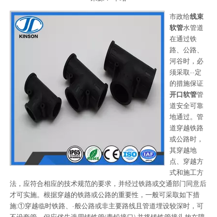
["wechat","weibo","qzone","douban","email"]
市政给
线束
软管
水管道
在通过铁
路、公路、
河谷时，必
须采取--定
的措施保证
开口软管
管
道安全可靠
地通过。管
道穿越铁路
或公路时，
其穿越地
点、穿越方
式和施工方
法，应符合相应的技术规范的要求，并经过铁路或交通部门同意后
才可实施。根据穿越的铁路或公路的重要性，一般可采取如下措
施:①穿越临时铁路、-般公路或非主要路线且管道埋设较深时，可
不设套管，但应优先选用铸铁管(青铅接口),并将铸铁管接头放在障