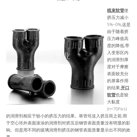
["wechat","weibo","qzone","douban","email"]
线束软管
使
挤压力减小
5%~0%,这是
由于随着挤
压力峰值高
度的降低,带
入变形区内
的润滑剂厚
度对于摩擦
表面较充分
的屏幕作用
的结果,
开口
软管
也是较
大黏度
(n=70Pa·s)
的润滑剂相应于较小的挤压力的结果。将管坯送入挤压筒之前,用
于空心坯外表面滚涂的润滑剂对挤压后钢管表面质量没有明显的影
响。但是用不同的玻璃润滑剂挤压的钢管表面质量显示出不同的效
果