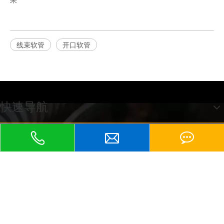
线束软管
开口软管
快速导航
江苏京生管业有限公司
友情链接：
包塑软管、
京生包塑软管、
不锈钢软管、
KBG管、
塑料波纹管、
普利卡软管、
、
、
、
PE波纹管、
包塑金属软管
金属软管
蛇皮管
防爆软管
、平包塑软管
、不
锈钢包塑软管
、尼龙波纹管
、KBG管
、金属接头
地址：江苏省兴化市张郭镇蒋庄工业园区
