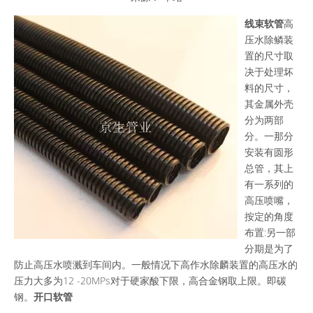
["wechat","weibo","qzone","douban","email"]
线束软管
高
压水除鳞装
置的尺寸取
决于处理坏
料的尺寸，
其金属外壳
分为两部
分。一那分
安装有圆形
总管，其上
有一系列的
高压喷嘴，
按定的角度
布置:另一部
分期是为了
防止高压水喷溅到车间内。一般情况下高作水除麟装置的高压水的
压力大多为12 -20MPs对于硬家酸下限，高合金钢取上限。即碳
钢。
开口软管