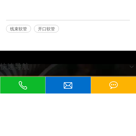
线束软管
开口软管
快速导航
江苏京生管业有限公司
友情链接：
包塑软管、
京生包塑软管、
不锈钢软管、
KBG管、
塑料波纹管、
普利卡软管、
、
、
、
PE波纹管、
包塑金属软管
金属软管
蛇皮管
防爆软管
、平包塑软管
、不
锈钢包塑软管
、尼龙波纹管
、KBG管
、金属接头
地址：江苏省兴化市张郭镇蒋庄工业园区
