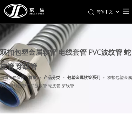
简体中文
首页
关于我们
双扣包塑金属软管 电线套管 PVC波纹管 蛇
产品分类
新闻中心
皮管 穿线管
联系我们
当前所在位置:
首页
»
产品分类
»
包塑金属软管系列
»
双扣包塑金属
样册下载
软管 电线套管 PVC波纹管 蛇皮管 穿线管