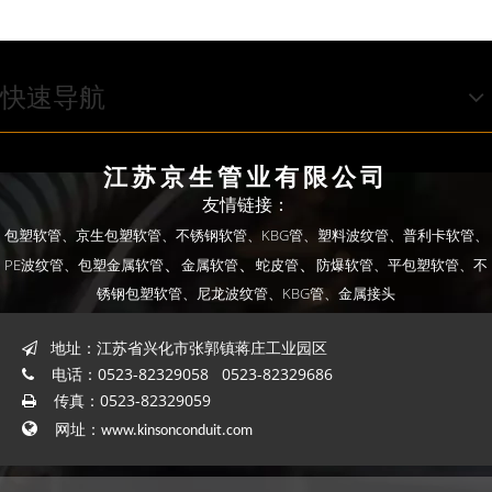
快速导航
江苏京生管业有限公司
友情链接：
包塑软管、
京生包塑软管、
不锈钢软管、
KBG管、
塑料波纹管、
普利卡软管、
、
、
、
PE波纹管、
包塑金属软管
金属软管
蛇皮管
防爆软管
、平包塑软管
、不
锈钢包塑软管
、尼龙波纹管
、KBG管
、金属接头
地址：江苏省兴化市张郭镇蒋庄工业园区

电话：0523-82329058 0523-82329686

传真：0523-82329059


网址：
www.kinsonconduit.com