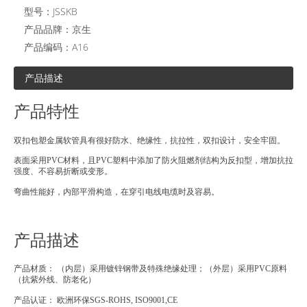
型号：
JSSKB
产品品牌：
京生
产品编码：
A16
产品描述
产品特性
双扣包塑金属软管具有很好防水、绝缘性，抗拉性，双扣设计，安全牢固。
表面采用PVC材料，且PVC塑料中添加了防火阻燃剂结构为反扣型，增加抗拉
强度、不容易折断或变形。
弯曲性能好，内部平滑构造，在穿引电线电缆时及容易。
产品描述
产品材质： （内层）采用镀锌钢带及特殊绝缘处理；（外层）采用PVC原料
（抗紫外线、防老化）
产品认证： 欧洲环保SGS-ROHS, ISO9001,CE