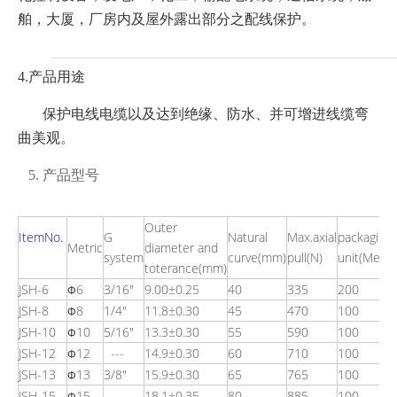
舶，大厦，厂房内及屋外露出部分之配线保护。
4.产品用途
保护电线电缆以及达到绝缘、防水、并可增进线缆弯
曲美观。
5. 产品型号
Outer
ItemNo.
G
Natural
Max.axial
packaging
Metric
diameter and
system
curve(mm)
pull(N)
unit(Meter
toterance(mm)
JSH-6
6
3/16"
9.00±0.25
40
335
200
Φ
JSH-8
8
1/4"
11.8±0.30
45
470
100
Φ
JSH-10
10
5/16"
13.3±0.30
55
590
100
Φ
JSH-12
12
---
14.9±0.30
60
710
100
Φ
JSH-13
13
3/8"
15.9±0.30
65
765
100
Φ
JSH-15
15
---
18.1±0.35
80
885
100