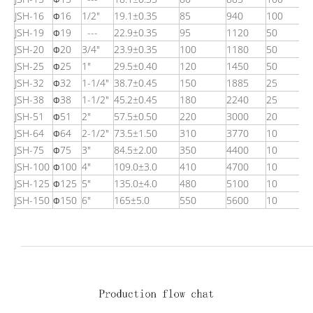
Φ
JSH-16
16
1/2"
19.1±0.35
85
940
100
Φ
JSH-19
19
---
22.9±0.35
95
1120
50
Φ
JSH-20
20
3/4"
23.9±0.35
100
1180
50
Φ
JSH-25
25
1"
29.5±0.40
120
1450
50
Φ
JSH-32
32
1-1/4"
38.7±0.45
150
1885
25
Φ
JSH-38
38
1-1/2"
45.2±0.45
180
2240
25
Φ
JSH-51
51
2"
57.5±0.50
220
3000
20
Φ
JSH-64
64
2-1/2"
73.5±1.50
310
3770
10
Φ
JSH-75
75
3"
84.5±2.00
350
4400
10
Φ
JSH-100
100
4"
109.0±3.0
410
4700
10
Φ
JSH-125
125
5"
135.0±4.0
480
5100
10
Φ
JSH-150
150
6"
165±5.0
550
5600
10
Φ