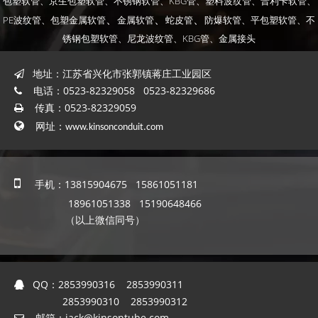
包塑软管、
京生包塑软管、
不锈钢软管、
KBG管、
塑料波纹管、
普利卡软管、
、
、
、
PE波纹管、
包塑金属软管
金属软管
蛇皮管
防爆软管
、平包塑软管
、不
锈钢包塑软管
、尼龙波纹管
、KBG管
、金属接头
地址：江苏省兴化市张郭镇蒋庄工业园区

电话：0523-82329058 0523-82329686

传真：0523-82329059


网址：
www.kinsonconduit.com

手机：13815904675 15861051181
18961051338 15190648466
（以上微信同号）
QQ：
2853990316 2853990311

2853990310 2853990312
邮箱：
jack@kinsontube.com
