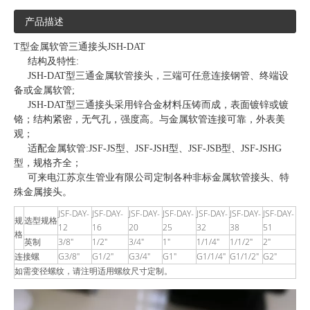
产品描述
T型金属软管三通接头JSH-DAT
结构及特性:
JSH-DAT型三通金属软管接头，三端可任意连接钢管、终端设
备或金属软管;
JSH-DAT型三通接头采用锌合金材料压铸而成，表面镀锌或镀
铬；结构紧密，无气孔，强度高。与金属软管连接可靠，外表美
观；
适配金属软管:JSF-JS型、JSF-JSH型、JSF-JSB型、JSF-JSHG
型，规格齐全；
可来电江苏京生管业有限公司定制各种非标金属软管接头、特
殊金属接头。
JSF-DAY-
JSF-DAY-
JSF-DAY-
JSF-DAY-
JSF-DAY-
JSF-DAY-
JSF-DAY-
规
选型规格
12
16
20
25
32
38
51
格
英制
3/8″
1/2″
3/4″
1″
1/1/4″
1/1/2″
2″
连接螺
G3/8″
G1/2″
G3/4″
G1″
G1/1/4″
G1/1/2″
G2″
如需变径螺纹，请注明适用螺纹尺寸定制。