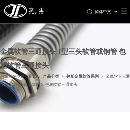
简体中文
首页
关于我们
金属软管三通接头 T型三头软管或钢管 包
产品分类
新闻中心
塑软管三通接头
联系我们
当前所在位置:
首页
»
产品分类
»
包塑金属软管系列
»
金属软管三通
样册下载
接头 T型三头软管或钢管 包塑软管三通接头