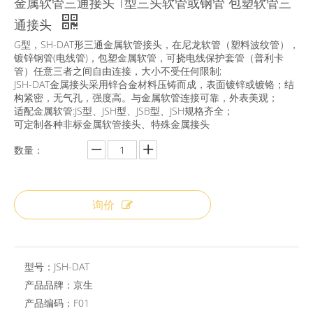
金属软管三通接头 T型三头软管或钢管 包塑软管三
通接头
G型，SH-DAT形三通金属软管接头，在尼龙软管（塑料波纹管），
镀锌钢管(电线管)，包塑金属软管，可挠电线保护套管（普利卡
管）任意三者之间自由连接，大小不受任何限制;
JSH-DAT金属接头采用锌合金材料压铸而成，表面镀锌或镀铬；结
构紧密，无气孔，强度高。与金属软管连接可靠，外表美观；
适配金属软管:JS型、JSH型、JSB型、JSH规格齐全；
可定制各种非标金属软管接头、特殊金属接头
数量：
询价
型号：
JSH-DAT
产品品牌：
京生
产品编码：
F01