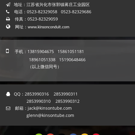
地址：江苏省兴化市张郭镇蒋庄工业园区

电话：0523-82329058 0523-82329686

传真：0523-82329059


网址：
www.kinsonconduit.com

手机：13815904675 15861051181
18961051338 15190648466
（以上微信同号）
QQ：
2853990316 2853990311

2853990310 2853990312
邮箱：
jack@kinsontube.com

glenn@kinsontube.com