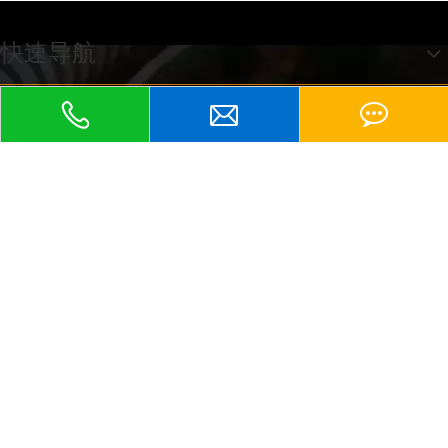
快速导航
江苏京生管业有限公司
友情链接：
包塑软管、
京生包塑软管、
不锈钢软管、
KBG管、
塑料波纹管、
普利卡软管、
、
、
、
PE波纹管、
包塑金属软管
金属软管
蛇皮管
防爆软管
、平包塑软管
、不
锈钢包塑软管
、尼龙波纹管
、KBG管
、金属接头
地址：江苏省兴化市张郭镇蒋庄工业园区

电话：0523-82329058 0523-82329686

传真：0523-82329059


网址：
www.kinsonconduit.com

手机：13815904675 15861051181