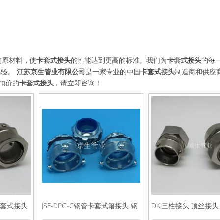
的原材料，使
卡套式接头
的性能达到更高的标准。我们为
卡套式接头
的每
体验。
江苏京生管业有限公司
是一家专业的中国
卡套式接头
制造商和供应
扣价的
卡套式接头
，请立即咨询！
卡套式接头
JSF-DPG-C钢管卡套式箱接头 钢
DKJ三柱接头 顶丝接头
管外丝接头 钢管三柱箱接头
头